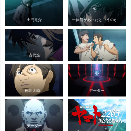
土門竜介
一体何があったというのか…
古代進
徳川太助…
デーダー
デーダー