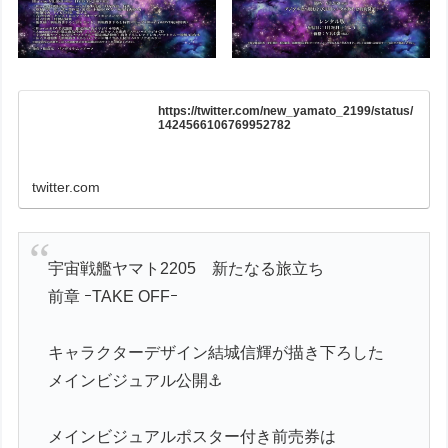
https://twitter.com/new_yamato_2199/status/
1424566106769952782
twitter.com
宇宙戦艦ヤマト2205 新たなる旅立ち
前章 ｰTAKE OFFｰ
キャラクターデザイン結城信輝が描き下ろした
メインビジュアル公開⚓
メインビジュアルポスター付き前売券は