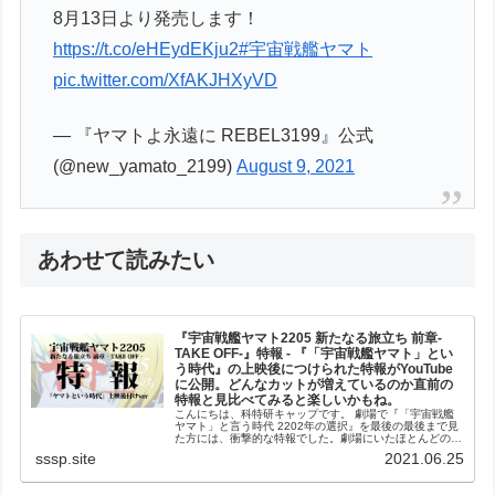
8月13日より発売します！
https://t.co/eHEydEKju2
#宇宙戦艦ヤマト
pic.twitter.com/XfAKJHXyVD
— 『ヤマトよ永遠に REBEL3199』公式
(@new_yamato_2199)
August 9, 2021
あわせて読みたい
『宇宙戦艦ヤマト2205 新たなる旅立ち 前章‐
TAKE OFF‐』特報 - 『「宇宙戦艦ヤマト」とい
う時代』の上映後につけられた特報がYouTube
に公開。どんなカットが増えているのか直前の
特報と見比べてみると楽しいかもね。
こんにちは、科特研キャップです。 劇場で『「宇宙戦艦
ヤマト」と言う時代 2202年の選択』を最後の最後まで見
た方には、衝撃的な特報でした。劇場にいたほとんどの人
はすでにYouTubeで公開されている前回の特報を見てい
sssp.site
2021.06.25
たかとは思いますが（科特...