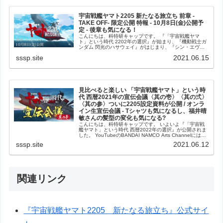
宇宙戦艦ヤマト2205 新たなる旅立ち 前章 -
TAKE OFF- 限定公開 特報 - 10月8日(金)公開予
定 - 後章も気になる！
こんにちは、科特研キャップです。 『「宇宙戦艦ヤマ
ト」という時代 2202年の選択』が始まり、『機動戦士ガ
ンダム 閃光のハサウェイ』がはじまり、『シン・エヴァ
ンゲリオン』は公開作品がアップデートし
sssp.site
2021.06.15
（3.0+1.01）、なにかと賑やかになって...
見比べると楽しい 「宇宙戦艦ヤマト」という時
代 西暦2021年の宣伝会議〈其の壱〉〈其の弍〉
〈其の参〉ついに2205設定資料が公開 / オンラ
イン生宣伝会議 - Tシャツも気になるし、福井晴
敏さんの髪型の変化も気になる?
こんにちは、科特研キャップです。 いよいよ『「宇宙戦
艦ヤマト」という時代 西暦2022年の選択』が公開されま
した。 YouTubeのBANDAI NAMCO Arts Channelには、
まずは 宣伝会議 其の壱宣伝会議 其の弍宣伝会議 其...
sssp.site
2021.06.12
関連リンク
『宇宙戦艦ヤマト2205 新たなる旅立ち』公式サイ