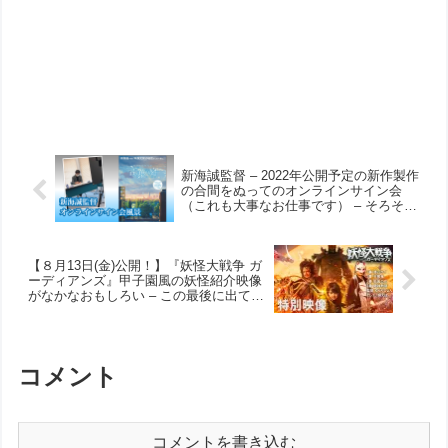
新海誠監督 – 2022年公開予定の新作製作
の合間をぬってのオンラインサイン会
（これも大事なお仕事です） – そろそろ
次回作の情報公開を期待します。
【８月13日(金)公開！】『妖怪大戦争 ガ
ーディアンズ』甲子園風の妖怪紹介映像
がなかなおもしろい – この最後に出てく
る人物は安倍晴明…いや東儀秀樹だ！
コメント
コメントを書き込む