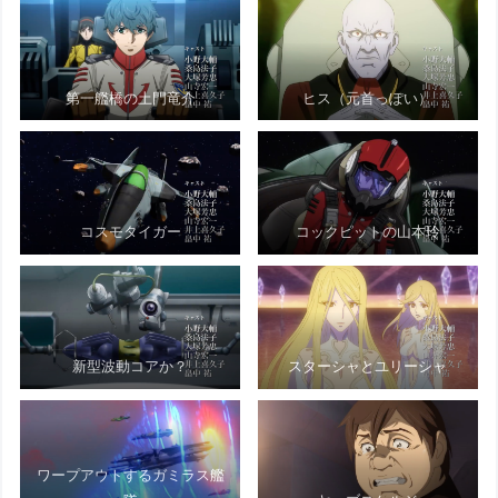
第一艦橋の土門竜介
ヒス（元首っぽい）
コスモタイガー
コックピットの山本玲
新型波動コアか？
スターシャとユリーシャ
ワープアウトするガミラス艦