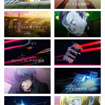
ガミラスを掘削中
ガミラシウムを奪うデザリア
ム
バーガー
グレートプレアデス艦隊
ヤマト主砲発射！