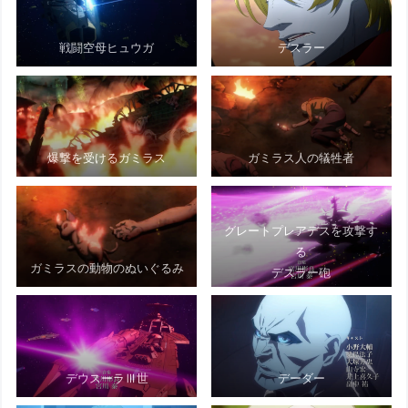
戦闘空母ヒュウガ
デスラー
爆撃を受けるガミラス
ガミラス人の犠牲者
グレートプレアデスを攻撃す
る
ガミラスの動物のぬいぐるみ
デスラー砲
デウスーラⅢ世
デーダー