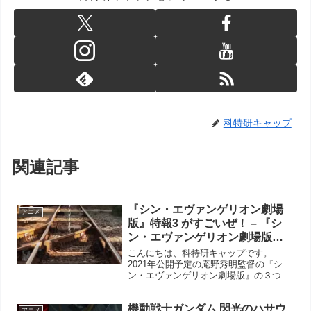
科特研キャップ
関連記事
『シン・エヴァンゲリオン劇場
アニメ
版』特報3 がすごいぜ！ – 『シ
ン・エヴァンゲリオン劇場版』
西暦2021年1月23日公開
こんにちは、科特研キャップです。
2021年公開予定の庵野秀明監督の『シ
ン・エヴァンゲリオン劇場版』の３つめ
の特報が公開されました。 新しいビジュ
アルが随所に登場してます。アスカとマ
機動戦士ガンダム 閃光のハサウ
リのプラグスーツも新色ですね。黒いレ
アニメ