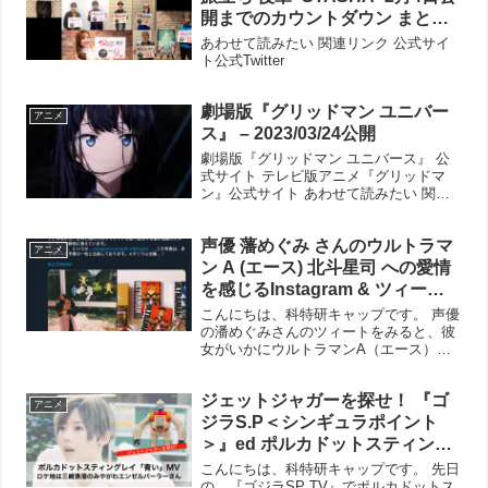
開までのカウントダウン まと
め。
あわせて読みたい 関連リンク 公式サイ
ト​公式Twitter ​
劇場版『グリッドマン ユニバー
アニメ
ス』 – 2023/03/24公開
劇場版『グリッドマン ユニバース』 公
式サイト テレビ版アニメ『グリッドマ
ン』公式サイト あわせて読みたい 関連
リンク
声優 藩めぐみ さんのウルトラマ
アニメ
ン A (エース) 北斗星司 への愛情
を感じるInstagram & ツィート
北斗星司の声もいいけどペガッ
こんにちは、科特研キャップです。 声優
サ星人ペガの声もいいよね！
の潘めぐみさんのツィートをみると、彼
女がいかにウルトラマンA（エース）愛
にあふれているかを感じることができま
す。 アニメ『ULTRAMAN』の北斗星司
ジェットジャガーを探せ！ 『ゴ
の声を務めていることに、とても深い運
アニメ
命的な出会いがあ...
ジラS.P＜シンギュラポイント
＞』ed ポルカドットスティング
レイ「青い」MV – ロケ地は三崎
こんにちは、科特研キャップです。 先日
漁港か!
の、『ゴジラSP TV』でポルカドットス