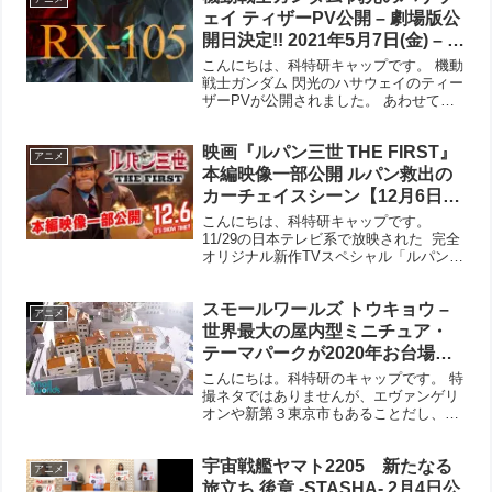
イが微妙な表情を出して...
ェイ ティザーPV公開 – 劇場版公
開日決定!! 2021年5月7日(金) – ガ
ンプラエキスポ 『機動戦士ガン
こんにちは、科特研キャップです。 機動
ダム 閃光のハサウェイ』スペシ
戦士ガンダム 閃光のハサウェイのティー
ザーPVが公開されました。 あわせて、
ャルステージを追加！
劇場版の公開が来年2021年5月7日に決
定！ やっぱり2021年は特撮／アニメの
映画『ルパン三世 THE FIRST』
当たり年かも！ 『機動戦士ガンダム 閃
アニメ
光のハサ...
本編映像一部公開 ルパン救出の
カーチェイスシーン【12月6日
(金)公開】 – 予告編1,2もまとめ
こんにちは、科特研キャップです。
て
11/29の日本テレビ系で放映された 完全
オリジナル新作TVスペシャル「ルパン三
世 プリズン・オブ・ザ・パスト」のラス
トで放送された、劇場版 映画『ルパン三
スモールワールズ トウキョウ –
世 THE FIRST』の本編映像の一部が
アニメ
You...
世界最大の屋内型ミニチュア・
テーマパークが2020年お台場に
登場！自分のミニチュア分身も
こんにちは。科特研のキャップです。 特
おけるらしいぞ。
撮ネタではありませんが、エヴァンゲリ
オンや新第３東京市もあることだし、実
施にミニチュアな世界を前にすると、特
撮気分を味わえること間違いなし！ とい
宇宙戦艦ヤマト2205 新たなる
うことで、来年令和2年2020年に世界最
アニメ
大級の屋内型ミニ...
旅立ち 後章 -STASHA- 2月4日公