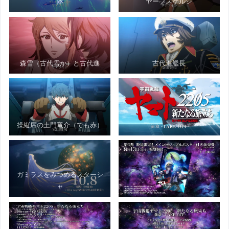
隊
ヤーブスケルジ
森雪（古代雪か）と古代進
古代進艦長
操縦席の土門竜介（でも赤）
ガミラスをみつめるスターシ
ャ