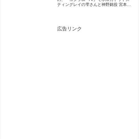
ティングレイの雫さんと神野銘役 宮本侑
芽さんとの対談の中で、当日の22:00か
ら配信される 『ポルカドットスティング
レイ「青い」』のミュージックビデオに
ついてチラ...
広告リンク