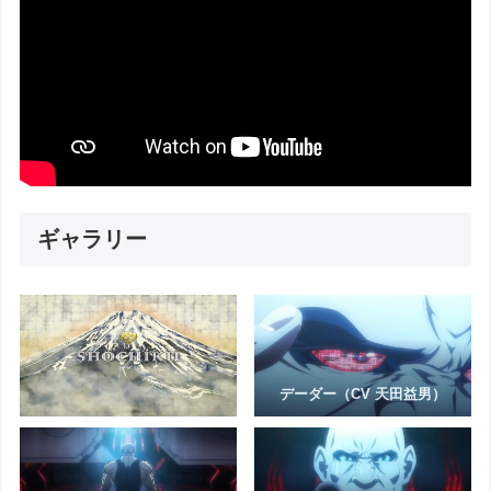
ギャラリー
デーダー（CV 天田益男）