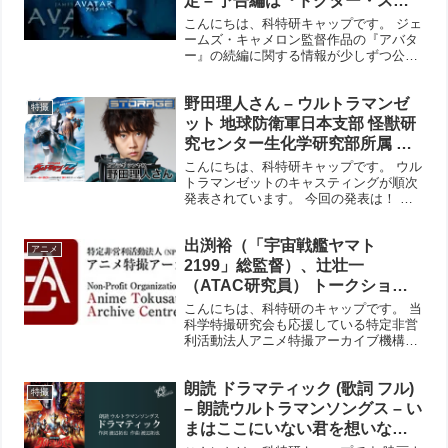
定 – 予告編は『ドクター・スト
レンジ マルチバース・オブ・マ
こんにちは、科特研キャップです。 ジェ
ッドネス』の公開時に上映され
ームズ・キャメロン監督作品の『アバタ
ー』の続編に関する情報が少しずつ公開
る模様
されてきています。タイトルは『アバタ
ー ウェイ・オブ・ウォーター』。公開は
野田理人さん – ウルトラマンゼ
2022年12月とのこと。 日本での予告編
特撮
は、『ドクター...
ット 地球防衛軍日本支部 怪獣研
究センター生化学研究部所属 カ
ブラギ シンヤ役だ。- 寄生生物セ
こんにちは、科特研キャップです。 ウル
レブロの宿主 ウルトラゼットラ
トラマンゼットのキャスティングが順次
発表されています。 今回の発表は！ 怪
イザー に怪獣メダル！
獣研究センター生化学研究部所属の青
年・カブラギ シンヤ役の野田理人のだ
出渕裕（「宇宙戦艦ヤマト
りひとさん！ 『ウルトラマンＺ』野田理
アニメ
人さん演じる怪獣研...
2199」総監督）、辻壮一
（ATAC研究員） トークショ
ー。2019年９月12日（木）
こんにちは、科特研のキャップです。 当
HMV&BOOKS HIBIYA
科学特撮研究会も応援している特定非営
利活動法人アニメ特撮アーカイブ機構
COTTAGE(日比谷シャンテ3階)
（通称ATAC／庵野秀明理事長）と、日
で開催
比谷ブロードウェイ大学とのコラボレー
朗読 ドラマティック (歌詞 フル)
ションによる講座／トークショーが開催
特撮
されます。 出渕裕（「...
– 朗読ウルトラマンソングス – い
まはここにいない君を想いなが