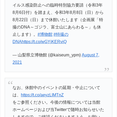
イルス感染防止への臨時特別協力要請（令和3年
8月6日付）を踏まえ、令和3年8月8日（日）から
8月22日（日）まで休館いたします（企画展「特
撮のDNA～ゴジラ、富士山にあらわる～」も休
止します）。
#博物館
#特撮の
DNA
https://t.co/wGYjKERviQ
— 山梨県立博物館 (@kaiseum_ypm)
August 7,
2021
なお、休館中のイベントの延期・中止について
は、
https://t.co/aeyzLIMTnZ
をご参照ください。今後の情報については当館
ホームページおよび当Twitterで随時お知らせいた
しますので、ご確認くださいますよう、お願い