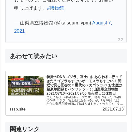
申し上げます。
#博物館
— 山梨県立博物館 (@kaiseum_ypm)
August 7,
2021
あわせて読みたい
特撮のDNA ゴジラ、富士山にあらわる - 行って
きた!! ゴジラもすごいが、モスラもすごい！ 間
近で見る圧巻の３世代のメカゴジラ+1 お土産は
超豪華図録とパンフレット @山梨県立博物館
2021/07/10〜2021/09/06 ※火曜日は休館日
こんにちは、科特研キャップです。 待ちに待った『特撮
のDNA ゴジラ、富士山にあらわる』が、7月10日（土）
から山梨県立博物館にて始まりました。やっとです、やっ
と。新型コロナウイルス感染拡大防止により二度の延期を
sssp.site
2021.07.13
経ての開催です。もう、こうし...
関連リンク