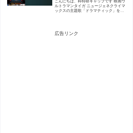
ら星空を見上げている歌詞にジ
こんにちは、科特研キャップです 映画ウ
ンときます
ルトラマンタイガ ニュージェネクライマ
ックスの主題歌「ドラマティック」を朗
読してみました。 歌詞が持っている意
味、熱い想いを、メロディではなく朗読
で伝えることができたら…そう思って続
けています。朗読ウル...
広告リンク