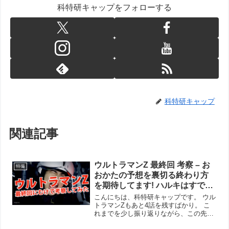
科特研キャップをフォローする
科特研キャップ
関連記事
ウルトラマンZ 最終回 考察 – お
特撮
おかたの予想を裏切る終わり方
を期待してます! ハルキはすでに
第1話で死んでいるし、暴走フラ
こんにちは、科特研キャップです。 ウル
グの立っているウルトロイドゼ
トラマンZもあと4話を残すばかり。 こ
れまでを少し振り返りながら、この先の
ロ ジャグラーも巨大化 – ここに
最終回に向けての予想を立ててみたいと
きてデストルドスの存在が恐怖