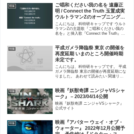
思います。 ウルトラマンZは、どうやら
だ！
ご唱和ください我の名を 遠藤正
これまでのウルトラマンシリーズとは異
特撮
なり、かなりメッセ...
明 / Connect the Truth 玉置成実
ウルトラマンZのオープニングと
エンディング曲から感じるジャ
こんにちは、科特研キャップです ウルト
グラス ジャグラーの影
ラマンZの主題歌『ご唱和ください我の
名を』と挿入歌『Connect the Truth』が
リリースされました。それぞれの歌詞の
中に、何気なくヘビクラ隊長=ジャグラ
平成ガメラ降臨祭 東京 の開催を
ス ジャグラーの影が見え隠れしているよ
特撮
う...
再度延期 いまのところ開催時期
未定です。
こんにちは、科特研キャップです。 平成
ガメラ降臨祭 東京の開催が再度延期にな
りました。 あわせて読みたい 関連リン
ク 池袋HUMAXシネマズ
映画『妖獣奇譚 ニンジャVSシャ
特撮
ーク』 – 2023/04/14公開
映画『妖獣奇譚 ニンジャVSシャーク』
公式サイト
映画『アバター ウェイ・オブ・
特撮
ウォーター』 2022年12月公開予