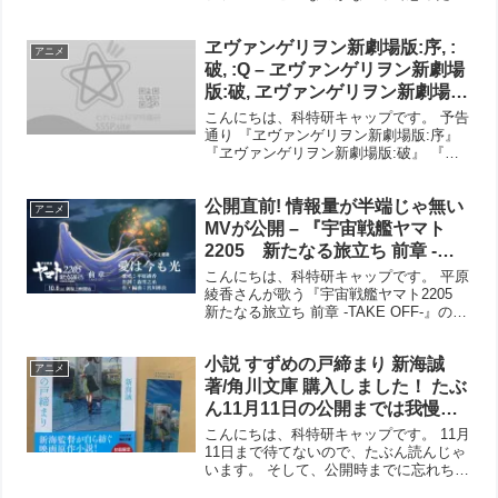
ど意表を突いた発表でした。 「宇宙戦艦
ヤマト」リメイクシリーズ最新作『ヤマ
ヱヴァンゲリヲン新劇場版:序, :
トよ永遠に REBEL3199』 制作決定。 ち
アニメ
ょっと妄想...
破, :Q – ヱヴァンゲリヲン新劇場
版:破, ヱヴァンゲリヲン新劇場
版:Ｑ 公式無料開放がスタート！
こんにちは、科特研キャップです。 予告
通り 『ヱヴァンゲリヲン新劇場版:序』
『ヱヴァンゲリヲン新劇場版:破』 『ヱ
ヴァンゲリヲン新劇場版:Ｑ』が無料開放
となりました。公式です。 【公式】ヱヴ
公開直前! 情報量が半端じゃ無い
ァンゲリヲン新劇場版：序
アニメ
EVANGELION:...
MVが公開 – 『宇宙戦艦ヤマト
2205 新たなる旅立ち 前章 -
TAKE OFF-』エンディング主題
こんにちは、科特研キャップです。 平原
歌「愛は今も光」MV
綾香さんが歌う『宇宙戦艦ヤマト2205
新たなる旅立ち 前章 -TAKE OFF-』のエ
ンディング主題歌のミュージックビデオ
が公開されました。 それにしても、情報
小説 すずめの戸締まり 新海誠
量満載。もしかしたら予告編よりも情報
アニメ
量的...
著/角川文庫 購入しました！ たぶ
ん11月11日の公開までは我慢で
きないので読んでしまいます📖
こんにちは、科特研キャップです。 11月
11日まで待てないので、たぶん読んじゃ
います。 そして、公開時までに忘れちゃ
えばいいのかな？ このクリアなしおり