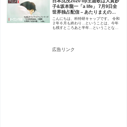
日本沈没2020 op主題歌は大貫妙
の声を務めていることに、とても深い運
アニメ
命的な出会いがあ...
子&坂本龍一「a life」 7月9日全
世界独占配信 – あたりまえの日
常の大切さ愛しさを歌う
こんにちは、科特研キャップです。 令和
２年６月も終わり…ということは、今年
も残すところあと半年…ということなの
ですね。月日のたつのは早いものです。
コロナの影響で延期になったり中止にな
ったりする特撮系の話題のなかで、これ
はまずは予定通りの公開...
広告リンク