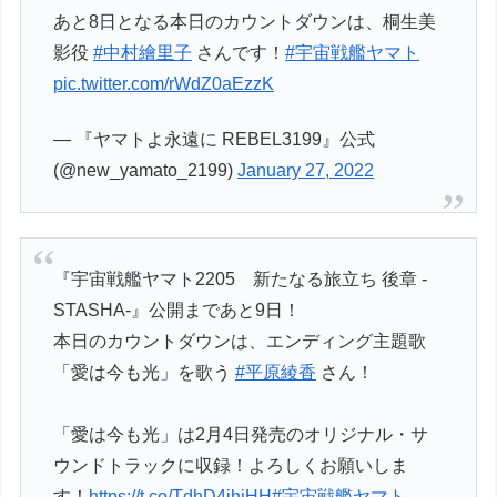
あと8日となる本日のカウントダウンは、桐生美
影役
#中村繪里子
さんです！
#宇宙戦艦ヤマト
pic.twitter.com/rWdZ0aEzzK
— 『ヤマトよ永遠に REBEL3199』公式
(@new_yamato_2199)
January 27, 2022
『宇宙戦艦ヤマト2205 新たなる旅立ち 後章 -
STASHA-』公開まであと9日！
本日のカウントダウンは、エンディング主題歌
「愛は今も光」を歌う
#平原綾香
さん！
「愛は今も光」は2月4日発売のオリジナル・サ
ウンドトラックに収録！よろしくお願いしま
す！
https://t.co/TdhD4jhjHH
#宇宙戦艦ヤマト