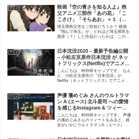
が、いい感じです。 あわせて読みたい
映画『空の青さを知る人よ』秩
関連リンク 公式サイト: 公式Twitter:
アニメ
父アニメ三部作「あの花」「こ
こさけ」「そらあお」＋１（プ
ラスワン「ちちぶでぶちち」）
埼玉県秩父市をご存知だろうか？ 映画
『翔んで埼玉』が、どれほど埼玉県民を
愚弄（？）した作品だったかは、この映
画そのものが当の埼玉県民がいちばん劇
場に足を運んだ（…らしい）という事実
日本沈没2020 – 最新予告編公開
からもうかがえるように、埼玉県にはい
アニメ
くつかのブロックがあり、...
– 小松左京原作日本沈没 が ネッ
トフリックス(Netflix)でアニメ化
2020年7月9日 湯浅政明監督 – 声
こんにちは、科特研キャップです。 なん
優:上田麗奈 村中知 佐々木優子
と、小松左京原作の『日本沈没』が、
Netflix（ネットフリックス）でアニメ化
てらそままさき
するという情報が入ってきました。 日本
沈没2020 Netflix 最新予告編 原作：小松
声優 藩めぐみ さんのウルトラマ
左京×監督：湯浅政明―いま描くべき...
アニメ
ン A (エース) 北斗星司 への愛情
を感じるInstagram & ツィート
北斗星司の声もいいけどペガッ
こんにちは、科特研キャップです。 声優
サ星人ペガの声もいいよね！
の潘めぐみさんのツィートをみると、彼
女がいかにウルトラマンA（エース）愛
にあふれているかを感じることができま
す。 アニメ『ULTRAMAN』の北斗星司