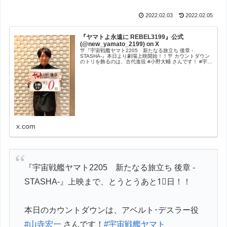
2022.02.03
2022.02.05
『ヤマトよ永遠に REBEL3199』公式
(@new_yamato_2199) on X
🎊『宇宙戦艦ヤマト2205 新たなる旅立ち 後章 -
STASHA-』本日より劇場上映開始！！🎊 カウントダウン
のトリを飾るのは、古代進役 #小野大輔 さんです！ #宇宙
戦艦ヤマト
x.com
『宇宙戦艦ヤマト2205 新たなる旅立ち 後章 -
STASHA-』上映まで、とうとうあと1⃣日！！
本日のカウントダウンは、アベルト･デスラー役
#山寺宏一
さんです！
#宇宙戦艦ヤマト