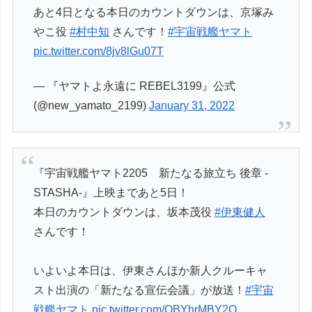
あと4日となる本日のカウントダウンは、京塚み
やこ役
#村中知
さんです！
#宇宙戦艦ヤマト
pic.twitter.com/8jv8lGu07T
— 『ヤマトよ永遠に REBEL3199』公式
(@new_yamato_2199)
January 31, 2022
『宇宙戦艦ヤマト2205 新たなる旅立ち 後章 -
STASHA-』上映まであと5日！
本日のカウントダウンは、坂本茂役
#伊東健人
さんです！
いよいよ本日は、伊東さんほか新人クルーキャ
スト出演の「新たなる宣伝会議」が放送！
#宇宙
戦艦ヤマト
pic.twitter.com/OBYhrMBY2O