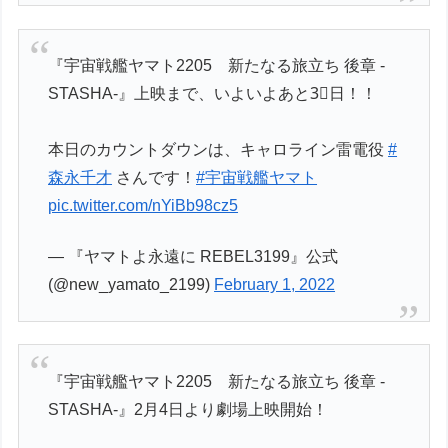
『宇宙戦艦ヤマト2205 新たなる旅立ち 後章 -
STASHA-』上映まで、いよいよあと3⃣日！！
本日のカウントダウンは、キャロライン雷電役
#
森永千才
さんです！
#宇宙戦艦ヤマト
pic.twitter.com/nYiBb98cz5
— 『ヤマトよ永遠に REBEL3199』公式
(@new_yamato_2199)
February 1, 2022
『宇宙戦艦ヤマト2205 新たなる旅立ち 後章 -
STASHA-』2月4日より劇場上映開始！