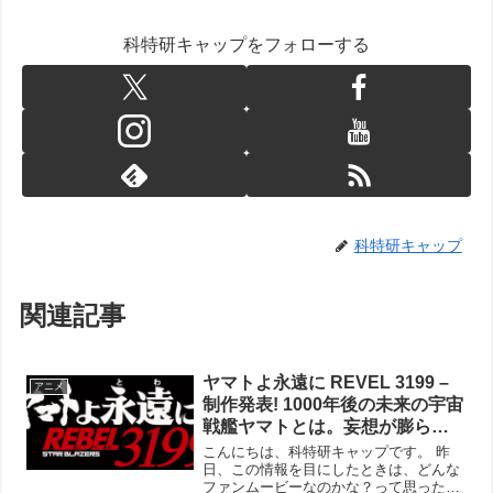
科特研キャップをフォローする
科特研キャップ
関連記事
ヤマトよ永遠に REVEL 3199 –
アニメ
制作発表! 1000年後の未来の宇宙
戦艦ヤマトとは。妄想が膨らむ
ばかりです！
こんにちは、科特研キャップです。 昨
日、この情報を目にしたときは、どんな
ファンムービーなのかな？って思ったほ