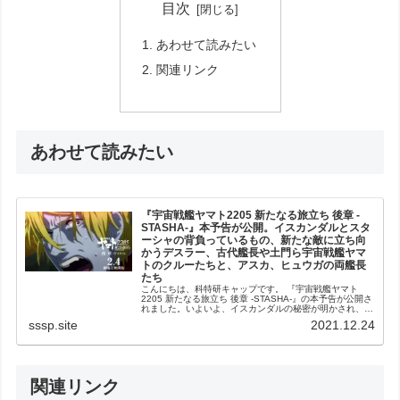
目次
あわせて読みたい
関連リンク
あわせて読みたい
『宇宙戦艦ヤマト2205 新たなる旅立ち 後章 -
STASHA-』本予告が公開。イスカンダルとスタ
ーシャの背負っているもの、新たな敵に立ち向
かうデスラー、古代艦長や土門ら宇宙戦艦ヤマ
トのクルーたちと、アスカ、ヒュウガの両艦長
たち
こんにちは、科特研キャップです。 『宇宙戦艦ヤマト
2205 新たなる旅立ち 後章 -STASHA-』の本予告が公開さ
れました。いよいよ、イスカンダルの秘密が明かされ、ス
ターシャの背負っている罪（？）の深さが明らかになりそ
sssp.site
2021.12.24
うです。そしてデスラ...
関連リンク