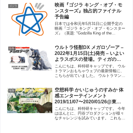
すごいんです！ まずは動画をご覧くださ
映画『ゴジラ キング・オブ・モ
い。 どこかでみたようなシーンや巨大不
ゴジラ
明生物やロボットが...
ンスターズ』独占的ファイナル
予告編
日本では令和元年5月31日に公開予定の
映画『ゴジラ キング・オブ・モンスター
ズ』（英題: "Godzilla King of the
Monsters"）の、Knock You Out -
Exclusive Final Look すなわち...
ウルトラ怪獣DX メガロゾーア –
怪獣
2022年1月15日(土)発売 – いよい
よラスボスの登場。ティガのガ
タノゾーア的存在だが…どこと
こんにちは、科特研キャップです。 ウル
なくカルミラの造形が見えるの
トラマンおもちゃウェブの最新情報に、
こちらが出ていました。 ウルトラマント
は、カルミラが怪獣化する!とい
リガーのラスボス「メガロゾーア」で
うことなのだろうか？
す。ウルトラマンティガのラスボスが
空想科学 かいじゅうのすみか 体
「ガタノゾーア」だったので、その名前
怪獣
を継承しているように思い...
感エンターテインメント
2019/11/07〜2020/01/26@東京
ドームシティ & ウルトラ怪獣大
こんにちは、科特研キャップです。 今年
百科
はほんとに、円谷プロダクションが様々
なチャレンジを試みています。 これもそ
のひとつ「かいじゅうのすみか」絵本の
出版とあわせて東京ドームシティにて体
感エンターテインメントとしてイベント