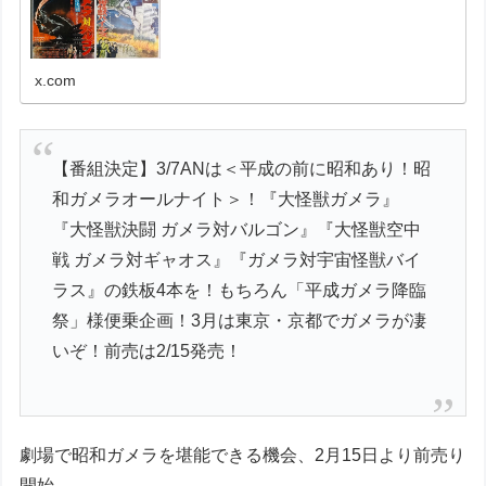
x.com
【番組決定】3/7ANは＜平成の前に昭和あり！昭
和ガメラオールナイト＞！『大怪獣ガメラ』
『大怪獣決闘 ガメラ対バルゴン』『大怪獣空中
戦 ガメラ対ギャオス』『ガメラ対宇宙怪獣バイ
ラス』の鉄板4本を！もちろん「平成ガメラ降臨
祭」様便乗企画！3月は東京・京都でガメラが凄
いぞ！前売は2/15発売！
劇場で昭和ガメラを堪能できる機会、2月15日より前売り
開始。