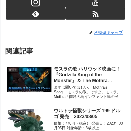
科特研キャップ
関連記事
モスラの歌 ハリウッド映画に！
ゴジラ
『Godzilla King of the
Monster』＆ The Mothra
Twins（小美人たち） – 作詞は朝
まずは聞いてほしい。 Mothra's
ドラ「エール」古山裕一のモデ
Song 「モスラの歌」ですよ。モスラ。
Mothra ! 南洋の島インファント島の民
ルでもある古関裕而 氏
が、崇めたてまつる神『モスラ』の歌。
この動画は、いよいよ来週末に公開され
ウルトラ怪獣シリーズ 199 ドル
る映画『ゴジラ キング・オブ・モンスタ
ウルトラマン
ー』...
ゴ 発売 – 2023/08/05
価格：770円（税込） 発売日：2023年08
月05日 対象年齢：3歳以上