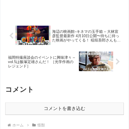
海辺の映画館–キネマの玉手箱 – 大林宣
彦監督最新作 4月10日公開〜待ちに待っ
た映画がやってくる！ 稲垣吾郎さんも出
演？！
福岡特撮座談会のイベントに興味津々 –
vol.5は飯塚定雄さんだ！ ［光学作画の
レジェンド］
コメント
コメントを書き込む
ホーム
怪獣