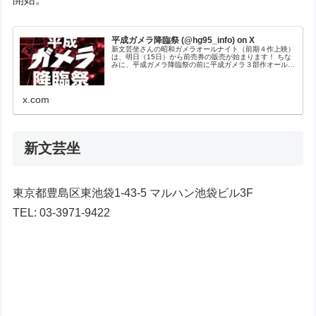
平成ガメラ降臨祭 (@hg95_info) on X
新文芸坐さんの昭和ガメラオールナイト（前期４作上映）
は、明日（15日）から前売券の販売が始まります！ ちな
みに、平成ガメラ降臨祭の前に平成ガメラ３部作オールナ
イトをやったのは、他ならぬ新文芸坐さんだったんです
よ！（昨年２月）
x.com
新文芸坐
東京都豊島区東池袋1-43-5 マルハン池袋ビル3F
TEL: 03-3971-9422