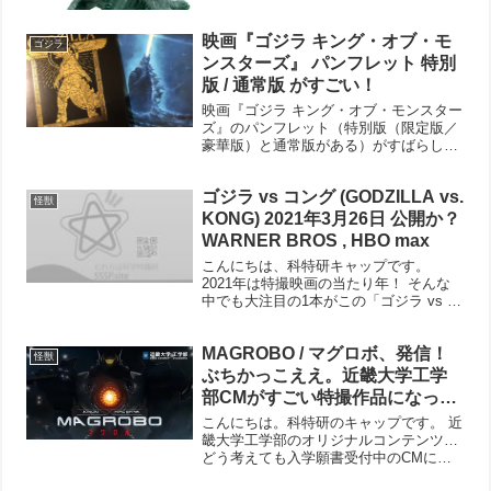
映画『ゴジラ キング・オブ・モ
ゴジラ
ンスターズ』 パンフレット 特別
版 / 通常版 がすごい！
映画『ゴジラ キング・オブ・モンスター
ズ』のパンフレット（特別版（限定版／
豪華版）と通常版がある）がすばらしか
ったので紹介します。 後半は、図書館
（山中湖情報創造館）にあるゴジラ特撮
ゴジラ vs コング (GODZILLA vs.
関連本の紹介です。あわせてご覧くださ
怪獣
い。 『ゴジラ キング...
KONG) 2021年3月26日 公開か？
WARNER BROS , HBO max
こんにちは、科特研キャップです。
2021年は特撮映画の当たり年！ そんな
中でも大注目の1本がこの「ゴジラ vs コ
ング（原題 GODZILLA vs. KONG）」な
のですが、ここにきて公開日が大幅に前
MAGROBO / マグロボ、発信！
倒しされるとの報道が複数あります。 ...
怪獣
ぶちかっこええ。近畿大学工学
部CMがすごい特撮作品になって
いる。
こんにちは。科特研のキャップです。 近
畿大学工学部のオリジナルコンテンツ…
どう考えても入学願書受付中のCMに見
えるのですが、これがすごい、ほんとに