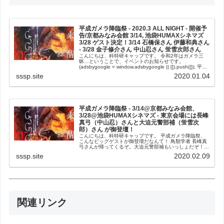
平成ガメラ降臨祭 - 2020.3 ALL NIGHT - 開催予
告/京都みなみ会館 3/14, 池袋HUMAXシネマズ
3/28 ゲスト決定！3/14 石橋保さん 伊藤和典さん
- 3/28 金子修介さん 中山忍さん 蛍雪次郎さん
こんにちは、科特研キャップです。 令和2年はガメラ三
昧…ということで、イベントのお知らせです。
(adsbygoogle = window.adsbygoogle || []).push({}); 平成
ガメラ降臨祭 フライヤー 平成三部作2...
sssp.site
2020.01.04
平成ガメラ降臨祭 - 3/14@京都みなみ会館、
3/28@池袋HUMAXシネマズ - 東京会場には長峰
真弓（中山忍）さんと大迫元警部補（蛍雪次
郎）さん が御登壇！
こんにちは、科特研キャップです。 平成ガメラ降臨祭、
こんなビッグゲストが御登壇だなんて！ 鳥類学者 長峰真
弓さんが帰ってくるぞ。大迫元警部補もいっしょだぞ！
前売券は近日発売予定なので、暫しお待ちを。最新情報が
sssp.site
2020.02.09
入り次第お伝えしたいです。 平...
関連リンク