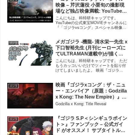
映像 – 芹沢蓮役 小栗旬の撮影現
場など独占映像満載: YouTube公
式東宝MOVIEチャンネルで公開!
こんにちは、科特研キャップです。
なんとあの■■ゴジラの姿がサム
YouTubeの公式東宝MOVIEチャンネルに
『「ゴジラvsコング」スペシャル映像』
ネイルで見えちゃっているんで
が公開されています。その映像の内容も
すけど。
すごいのですが、気になるのはその［サ
メガゴジラ -機龍- 清水栄一先生 x
ムネイル］画像。なんとあのメカゴジラ
ゴジラ
の姿が出てちゃ...
下口智裕先生 (月刊ヒーローズに
てULTRAMAN連載中)が描く
と…こんなにスタイリッシュに
こんにちは、科特研キャップです。 ただ
なるのか！
もうカッコいいだけでツィートを貼り付
けてしまいましたよ。 映画『ゴジラ
FINAL WARS』の着ぐるみがスリムでス
タイリッシュでしたが、あの姿を超える
映画『ゴジラxコング：ザ・ニュ
カッコよさ！ もう、メカゴジラという
ゴジラ
生物がいるんじ...
ー・エンパイア（原題：Godzilla
x Kong: The New Empire）』 –
2024/04/12 全米公開
Godzilla x Kong: Title Reveal
『ゴジラ S.P＜シンギュラポイン
ゴジラ
ト＞』ファンブック – 公式ガイ
ド がオススメ！ サブタイトルの