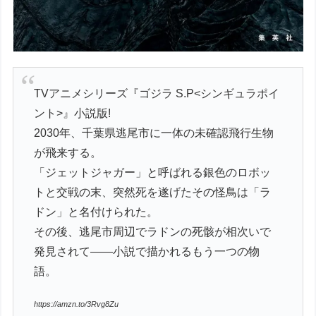
TVアニメシリーズ『ゴジラ S.P<シンギュラポイ
ント>』小説版!
2030年、千葉県逃尾市に一体の未確認飛行生物
が飛来する。
「ジェットジャガー」と呼ばれる銀色のロボッ
トと交戦の末、突然死を遂げたその怪鳥は「ラ
ドン」と名付けられた。
その後、逃尾市周辺でラドンの死骸が相次いで
発見されて――小説で描かれるもう一つの物
語。
https://amzn.to/3Rvg8Zu