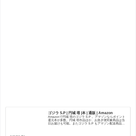
ゴジラ S.P | 円城 塔 |本 | 通販 | Amazon
Amazonで円城 塔のゴジラ S.P 。アマゾンならポイント
還元本が多数。円城 塔作品ほか、お急ぎ便対象商品は当
日お届けも可能。またゴジラ S.P もアマゾン配送商品な
ら通常配送無料。