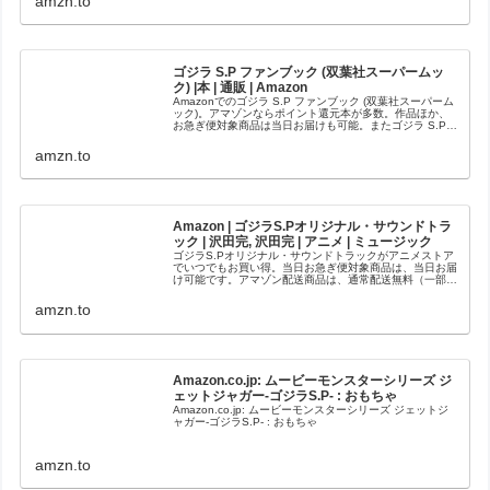
amzn.to
ゴジラ S.P ファンブック (双葉社スーパームッ
ク) |本 | 通販 | Amazon
Amazonでのゴジラ S.P ファンブック (双葉社スーパーム
ック)。アマゾンならポイント還元本が多数。作品ほか、
お急ぎ便対象商品は当日お届けも可能。またゴジラ S.P
ファンブック (双葉社スーパームック)もアマゾン配送商品
なら通常配送...
amzn.to
Amazon | ゴジラS.Pオリジナル・サウンドトラ
ック | 沢田完, 沢田完 | アニメ | ミュージック
ゴジラS.Pオリジナル・サウンドトラックがアニメストア
でいつでもお買い得。当日お急ぎ便対象商品は、当日お届
け可能です。アマゾン配送商品は、通常配送無料（一部除
く）。
amzn.to
Amazon.co.jp: ムービーモンスターシリーズ ジ
ェットジャガー-ゴジラS.P- : おもちゃ
Amazon.co.jp: ムービーモンスターシリーズ ジェットジ
ャガー-ゴジラS.P- : おもちゃ
amzn.to