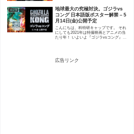
地球最大の究極対決。ゴジラvs
ゴジラ
コング 日本語版ポスター解禁 – 5
月14日(金)公開予定
こんにちは、科特研キャップです。 それ
にしても2021年は特撮映画とアニメの当
たり年！ いよいよ『ゴジラvsコング』の
日本語版ポスターが公開されました。い
やぁ〜すごい迫力です。香港でのバトル
シーンですが、めちゃくちゃの迫力。し
かも「人目線」...
広告リンク