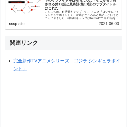
ドのサブタイトルは暗号だった！そこから予測
される第12話と最終話(第13話)のサブタイトル
はこれだ！
こんにちは、科特研キャップです。 アニメ『ゴジラS.P＜
シンギュラポイント＞』が残すところあと数話…というと
ころに来ました。科特研キャップはNetflixにて第11話を見
てしまったのですが、ここではネタバレはしません。ご安
sssp.site
2021.06.03
心を。 ただ、これ...
関連リンク
完全新作TVアニメシリーズ「ゴジラ シンギュラポイ
ント」