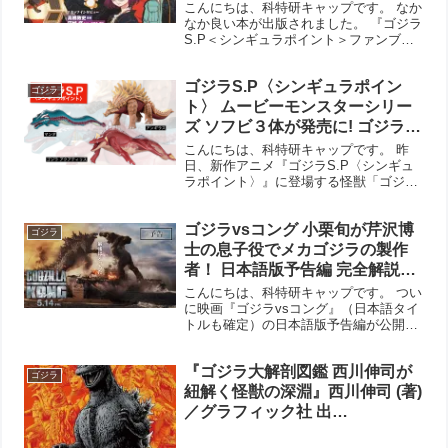
謎解きが目次に! – オンライン配
こんにちは、科特研キャップです。 なか
信番組にはこうした公式ガイド
なか良い本が出版されました。 『ゴジラ
S.P＜シンギュラポイント＞ファンブッ
が必要不可欠です!
ク』 双葉社 書籍情報 出版社 ‏ : ‎ 双葉社
(2021/7/13)発売日 ‏ : ‎ 2021/7/13言語 ‏ : ...
ゴジラS.P〈シンギュラポイン
ゴジラ
ト〉 ムービーモンスターシリー
ズ ソフビ３体が発売に! ゴジラア
クアティリス、アンギラス、マ
こんにちは、科特研キャップです。 昨
ンダ どれもでかい！
日、新作アニメ『ゴジラS.P〈シンギュ
ラポイント〉』に登場する怪獣「ゴジラ
アクアティリス」について記事を書きま
したが、さっそくソフビ３体の情報が
ゴジラvsコング 小栗旬が芹沢博
Amazonにも掲載されていました。 ゴジ
ゴジラ
ラアクアティリス ...
士の息子役でメカゴジラの製作
者！ 日本語版予告編 完全解説
【5月14日(金)公開】- ゴジラ対コ
こんにちは、科特研キャップです。 つい
ングの怪獣プロレスが満喫でき
に映画『ゴジラvsコング』（日本語タイ
トルも確定）の日本語版予告編が公開さ
るこれは超大作だ！
れました。あわせて公開日が5月14日
（金）も決定したもよう。 それにしても
『ゴジラ大解剖図鑑 西川伸司が
日本語版の予告編は、先日公開された米
ゴジラ
国版の予告編にはな...
紐解く怪獣の深淵』西川伸司 (著)
／グラフィック社 出
版-2023/08/08