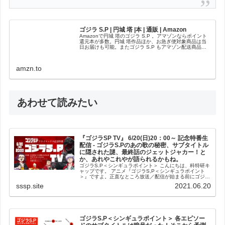
ゴジラ S.P | 円城 塔 |本 | 通販 | Amazon
Amazonで円城 塔のゴジラ S.P 。アマゾンならポイント
還元本が多数。円城 塔作品ほか、お急ぎ便対象商品は当
日お届けも可能。またゴジラ S.P もアマゾン配送商品な
ら通常配送無料。
amzn.to
あわせて読みたい
『ゴジラSP TV』 6/20(日)20：00～ 記念特番生
配信 - ゴジラS.Pのあの歌の秘密、サブタイトル
に隠された謎、最終話のジェットジャカー！と
か、あれやこれやが語られるかもね。
ゴジラS.P＜シンギュラポイント＞ こんにちは、科特研キ
ャップです。 アニメ『ゴジラS,P＜シンギュラポイント
＞』ですよ。正直なところ放送／配信が始まる前にゴジラ
のデザインなどに対してネガティブな意見がSNSで出てい
sssp.site
2021.06.20
たりして、どうなるのかな...
ゴジラS.P＜シンギュラポイント＞ 各エピソー