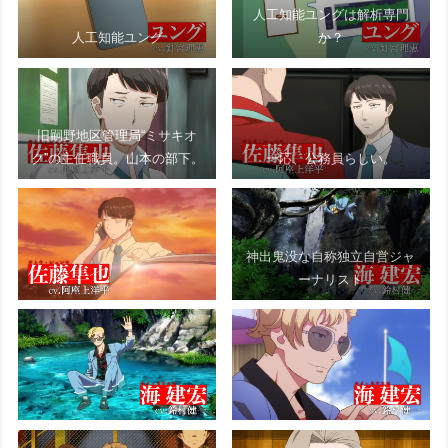
人工知能ユングは解析専門
人工知能ユング
か？
旧嗣野地区管理局“ミサキオ
ク”の主任職員。山本の部下。
一応、公務員らしい。
神出鬼没な自称独立自営ジャ
ーナリスト