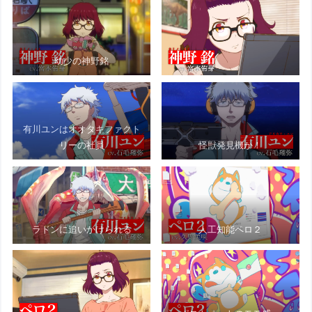
幼少の神野銘
有川ユンはオオタキファクト
リーの社員
怪獣発見機か！
ラドンに追いかけられる
人工知能ペロ２