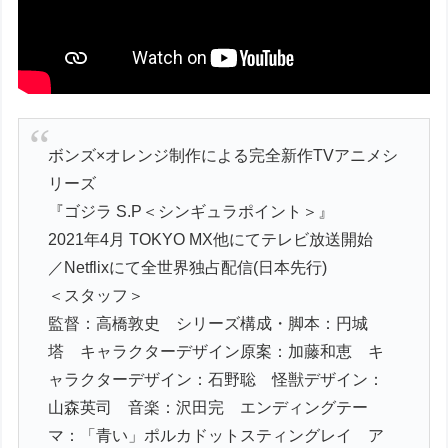
ボンズ×オレンジ制作による完全新作TVアニメシ
リーズ
『ゴジラ S.P＜シンギュラポイント＞』
2021年4月 TOKYO MX他にてテレビ放送開始
／Netflixにて全世界独占配信(日本先行)
＜スタッフ＞
監督：高橋敦史 シリーズ構成・脚本：円城
塔 キャラクターデザイン原案：加藤和恵 キ
ャラクターデザイン：石野聡 怪獣デザイン：
山森英司 音楽：沢田完 エンディングテー
マ：「青い」ポルカドットスティングレイ ア