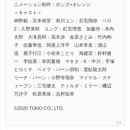
ニメーション制作：ボンズ×オレンジ
＜キャスト＞
神野銘：宮本侑芽 有川ユン：石毛翔弥 ペロ
2：久野美咲 ユング：釘宮理恵 加藤侍：木内
太郎 大滝吾郎：高木渉 金原さとみ：竹内絢
子 佐藤隼也：阿座上洋平 山本常友：浦山
迅 鹿子行江：小岩井ことり 海建宏：鈴村健
一 李桂英：幸田夏穂 マキタ・K・中川：手塚
ヒロミチ ベイラ・バーン(BB)：置鮎龍太郎
リーナ・バーン：小野寺瑠奈 マイケル・ステ
ィーブン：三宅健太 ティルダ・ミラー：磯辺
万沙子 松原美保：志村知幸
©2020 TOHO CO., LTD.