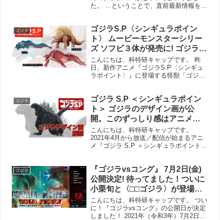
た。 …ということで、直前最新情報をま
とめてみました。有料チャンネルのほか
にも無料チャンネルがあるのがうれしい
ゴジラS.P〈シンギュラポイン
ですね。 ゴジラフェス2020 online 総合
ゴジラ
司会は笠...
ト〉 ムービーモンスターシリー
ズ ソフビ３体が発売に! ゴジラア
クアティリス、アンギラス、マ
こんにちは、科特研キャップです。 昨
ンダ どれもでかい！
日、新作アニメ『ゴジラS.P〈シンギュ
ラポイント〉』に登場する怪獣「ゴジラ
アクアティリス」について記事を書きま
したが、さっそくソフビ３体の情報が
ゴジラ S.P ＜シンギュラポイン
Amazonにも掲載されていました。 ゴジ
ゴジラ
ラアクアティリス ...
ト＞ ゴジラのデザイン画が公
開。このずっしり感はアニメな
らではの表現。ラドンとアンギ
こんにちは、科特研キャップです。
ラスのデザイン画も見たいぞ
2021年4月から放送／配信が始まるアニ
メ『ゴジラ S.P ＜シンギュラポイント
ー！
＞』に登場するゴジラの姿がデザイン画
として公開・解禁になりました。 すごい
『ゴジラvsコング』 7月2日(金)
ですよ、この下半身の重厚感。着ぐるみ
ゴジラ
でもCGでもなく...
公開決定! 待ってました！ついに
小栗旬と〈□□ゴジラ〉が登場。
字幕版を見るか、吹替版を見る
こんにちは、科特研キャップです。 つい
か…両方でしょうね。
に！『ゴジラvsコング』の公開日が決定
しました！ 2021年（令和3年）7月2日