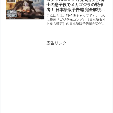
ゴジラ
士の息子役でメカゴジラの製作
者！ 日本語版予告編 完全解説
【5月14日(金)公開】- ゴジラ対コ
こんにちは、科特研キャップです。 つい
ングの怪獣プロレスが満喫でき
に映画『ゴジラvsコング』（日本語タイ
トルも確定）の日本語版予告編が公開さ
るこれは超大作だ！
れました。あわせて公開日が5月14日
（金）も決定したもよう。 それにしても
日本語版の予告編は、先日公開された米
国版の予告編にはな...
広告リンク