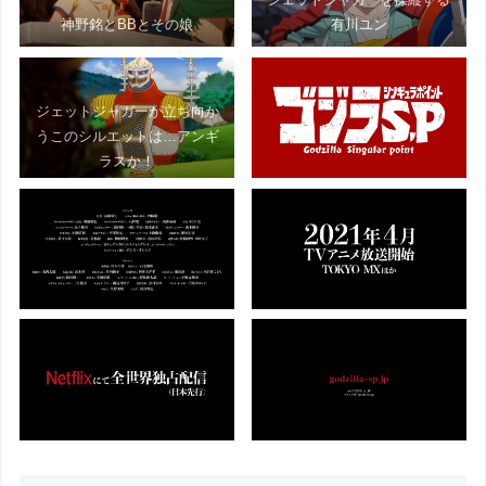
神野銘とBBとその娘
有川ユン
ジェットジャガーが立ち向か
うこのシルエットは…アンギ
ラスか！