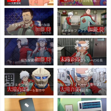
ポストペットのモモ感…
オオタキファクトリーの加藤
侍
オオタキファクトリーの二人
怪獣探索中
オオタキファクトリーの社長
オオタキファクトリーがジェ
ジェットジャガーに乗り込む
ットジャガーを製作中
大滝社長