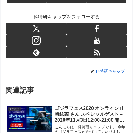
科特研キャップをフォローする
科特研キャップ
関連記事
ゴジラフェス2020 オンライン 山
イベント
崎紘菜 さん スペシャルゲスト –
2020年11月3日12:00-21:00 開催
直前情報
こんにちは、科特研キャップです。 今年
のゴジラフェスが近づいてまいりまし