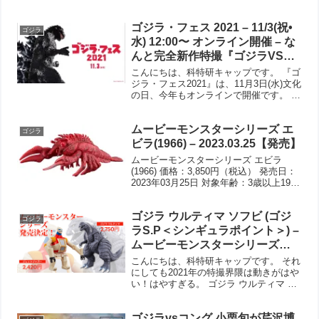
（金）に公開となりました。 今後は延期
はないとおもいますね。 ゴジラvsコング
ゴジラ・フェス 2021 – 11/3(祝•
7.29 決戦開始！ 最強はどっちだ！地
ゴジラ
球...
水) 12:00〜 オンライン開催 – な
んと完全新作特撮『ゴジラVSヘ
ドラ』は18:15頃に配信予定!!
こんにちは、科特研キャップです。 『ゴ
ジラ・フェス2021』は、11月3日(水)文化
の日、今年もオンラインで開催です。 ゴ
ジラ・フェス2021 11/3（祝・水） 今年
のゴジラ・フェスは無料配信！ゴジラフ
ムービーモンスターシリーズ エ
ァン必見、至極の7時間！！ 今回で5...
ゴジラ
ビラ(1966) – 2023.03.25【発売】
ムービーモンスターシリーズ エビラ
(1966) 価格：3,850円（税込） 発売日：
2023年03月25日 対象年齢：3歳以上1966
年に公開された映画『ゴジラ・エビラ・
モスラ 南海の大決闘』より、エビラがソ
ゴジラ ウルティマ ソフビ (ゴジ
フビフィギュア『ムービーモンスタ...
ゴジラ
ラS.P＜シンギュラポイント＞) –
ムービーモンスターシリーズで
発売 ジェットジャガーも!
こんにちは、科特研キャップです。 それ
にしても2021年の特撮界隈は動きがはや
い！はやすぎる。 ゴジラ ウルティマ ソ
フビ - ムービーモンスターシリーズ 価
格：2,750円（税込）発売日：2021年03
ゴジラvsコング 小栗旬が芹沢博
月06日対象年齢：3歳以上全高：約1...