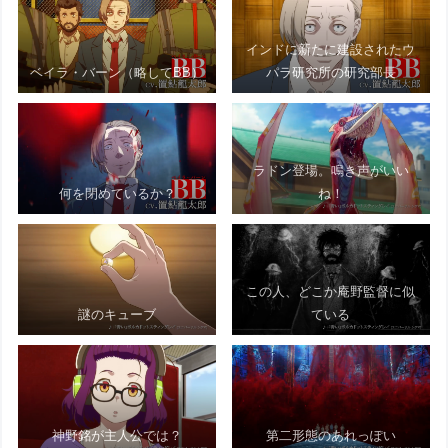
インドに新たに建設されたウ
ベイラ・バーン（略してBB）
パラ研究所の研究部長
ラドン登場。鳴き声がいい
何を閉めているか？
ね！
この人、どこか庵野監督に似
謎のキューブ
ている
神野銘が主人公では？
第二形態のあれっぽい