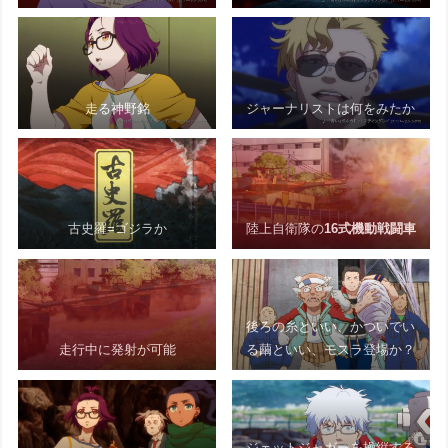
走る神野銘
ジャーナリストは何をみたか
古史羅=ゴジラか
陸上自衛隊の
16式機動戦闘車
後ろの糸といい、かついでい
走行中に発射が可能
る繭といい、モスラ登場か？
ジェットジャガーを操縦する