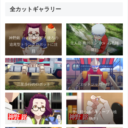
全カットギャラリー
神野銘（cv.宮本侑芽）後ろの
主人公 有川ユン（cv .石毛翔
追尾型トランクロボットに注
弥）
目
二足歩行のロボット
ジェットジャガーだ！
手に持つ謎のキューブ（植
物？）