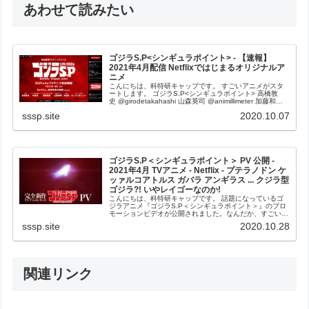
あわせて読みたい
ゴジラS.P<シンギュラポイント> - 【速報】
2021年4月配信 Netflixではじまるオリジナルア
ニメ
こんにちは、科特研キャップです。 すごいアニメがスタ
ートします。 ゴジラS.P<シンギュラポイント> 高橋敦
史 @girodetakahashi 山森英司 @animillimeter 加藤和恵
公式 @katohhhhhh 沢田完 @sa...
sssp.site
2020.10.07
ゴジラS.P＜シンギュラポイント＞ PV 公開 -
2021年4月 TVアニメ - Netflix - プテラノドン ケ
ッァルコアトルス ガバラ アンギラス ... クジラ型
ゴジラ?! いやレイゴーなのか!
こんにちは、科特研キャップです。 話題になっているゴ
ジラアニメ『ゴジラS.P＜シンギュラポイント＞』のプロ
モーションビデオが公開されました。なんだか、すごい熱
を感じます！ ふとみればみるほど…どこか「ガメラ」の
sssp.site
2020.10.28
匂いを感じたりします。冒頭のゴ...
関連リンク