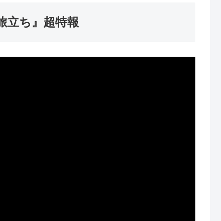
る旅立ち』超特報