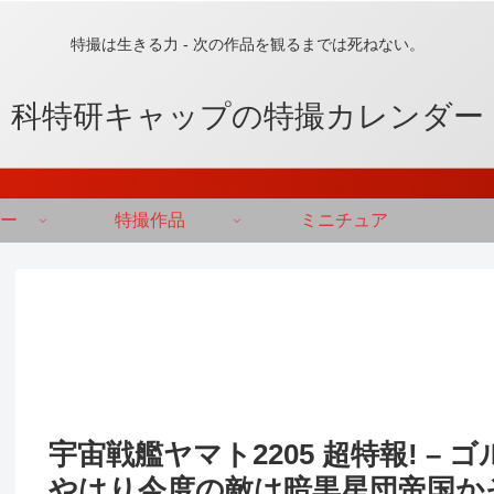
特撮は生きる力 - 次の作品を観るまでは死ねない。
科特研キャップの特撮カレンダー
ー
特撮作品
ミニチュア
宇宙戦艦ヤマト2205 超特報! 
やはり今度の敵は暗黒星団帝国か