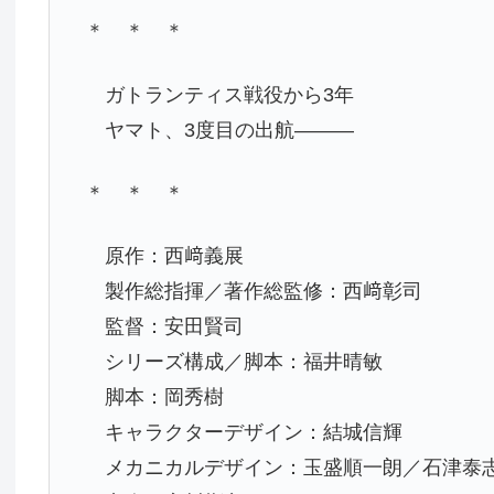
＊ ＊ ＊
ガトランティス戦役から3年
ヤマト、3度目の出航―――
＊ ＊ ＊
原作：西﨑義展
製作総指揮／著作総監修：西﨑彰司
監督：安田賢司
シリーズ構成／脚本：福井晴敏
脚本：岡秀樹
キャラクターデザイン：結城信輝
メカニカルデザイン：玉盛順一朗／石津泰