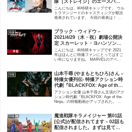
隊［ストレイジ］のエースパイ
ロット ナカシマ ヨウコ隊員役
こんにちは、科特研キャップです。 ウル
だ。松田リマさんは Travis
トラマンジードのキャスティングが順次
発表されています。 今回の発表は！ 対
Japanの舞台『虎者-
怪獣ロボット部隊ストレイジのナカシマ
NINJAPAN』に出演されていた
ヨウコ隊員役の松田リマさん！ 『ウルト
とか！
ブラック・ウィドウ –
ラマンＺ』ヒロインは松田リマさん演じ
特撮
る「ストレイジ」エ...
2021/4/29（木・祝）劇場公開決
定 スカーレット・ヨハンソン主
演
こんにちは、科特研キャップです 2021
年はほんとに特撮ファンにとってはすご
い年になりますね。 MARVELのアベン
ジャーズの一員でもある「ブラック・ウ
ィドウ」の映画の公開日が決定し、新し
山本千尋 (やまもとちひろ)さん –
い予告編が公開されています。 「ブラッ
特撮
ク・ウィドウ」...
特撮女優列伝- 特撮アクション時
代劇『BLACKFOX: Age of the
Ninja』坂本浩一監督作品に主
アクション女優 山本千尋さん主演のアク
演！
ション時代劇『BLACKFOX: Age of the
Ninja』の特報動画がアップされた。 仮
面ライダーエクゼイドの劇場版では悪役
を、ウルトラマンジードでは味方役を、
魔進戦隊キラメイジャー 第01話
手裏剣戦隊ニンニンジャーでは恋人...
特撮
[公式]が配信されてます – 02話も
配信されました。まずは見てみ