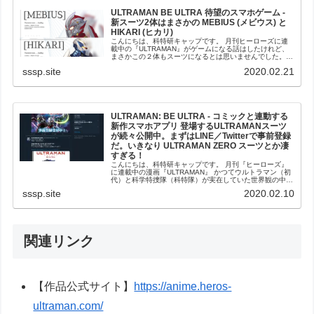
ULTRAMAN BE ULTRA 待望のスマホゲーム -
新スーツ2体はまさかの MEBIUS (メビウス) と
HIKARI (ヒカリ)
こんにちは、科特研キャップです。 月刊ヒーローズに連
載中の『ULTRAMAN』がゲームになる話はしたけれど、
まさかこの２体もスーツになるとは思いませんでした。
(adsbygoogle = window.adsbygoogle || [])...
sssp.site
2020.02.21
ULTRAMAN: BE ULTRA - コミックと連動する
新作スマホアプリ 登場するULTRAMANスーツ
が続々公開中。まずはLINE／Twitterで事前登録
だ。いきなり ULTRAMAN ZERO スーツとか凄
すぎる！
こんにちは、科特研キャップです。 月刊『ヒーローズ』
に連載中の漫画『ULTRAMAN』 かつてウルトラマン（初
代）と科学特捜隊（科特隊）が実在していた世界観の中
で、ウルトラマンと同化していたハヤタシンの息子進次郎
sssp.site
2020.02.10
が科特研が開発したULTRA...
関連リンク
【作品公式サイト】
https://anime.heros-
ultraman.com/