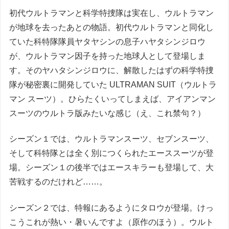
初代ウルトラマンと科学特捜隊は実在し、ウルトラマン
が地球を去ったあとの物語。初代ウルトラマンと同化し
ていた科特隊隊員ヤタヤシンの息子ハヤタシンジロウ
が、ウルトラマン因子を持った地球人として登場しま
す。そのヤハタシンジロウに、解散したはずの科学特捜
隊が秘密裏に開発していた ULTRAMAN SUIT（ウルトラ
マン スーツ）。ひらたくいってしまえば、アイアンマン
スーツのウルトラ版みたいな感じ（え、これ禁句？）
シーズン１では、ウルトラマンスーツ、セブンスーツ、
そして科特隊とは全く別につくられたエーススーツが登
場。シーズン１の後半ではエースキラーも登場して、大
苦戦するのだけれど……。
シーズン２では、特報にあるようにタロウが登場。けっ
こうこれが熱い・暑いんですよ（原作のほう）。ウルト