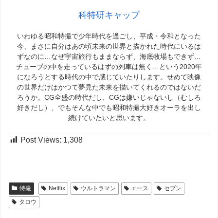
科特研キャップ
いわゆる昭和特撮で少年時代を過ごし、平成・令和となった
今、まさに自分はあの頃未来の世界と描かれた時代にいるは
ずなのに…なぜ宇宙旅行もままならず、海底牧場もできず…
チューブの中を走っているはずの列車は無く…という2020年
になろうとする時代の中で感じていたりします。せめて映像
の世界だけはかつて夢見た未来を描いてくれるのではないだ
ろうか。CG全盛の時代だし、CGは嫌いじゃないし（むしろ
好きだし）、でもそんな中でも昭和特撮大好きオーラを出し
続けていたいと思います。
Post Views:
1,308
特撮
Netflix
ウルトラマン
エース
セブン
タロウ