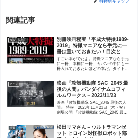
科特研キャップ
関連記事
別冊映画秘宝「平成大特撮1989-
ウルトラマン
2019」特撮マニアなら手元に一
冊は置いておきたい！目次とラ
イターさんのツィート追加中。
すごい本がでたよ。特撮マニアなら手元
に一冊、本棚に一冊、カバンの中にも一
冊入れておきたいほどの本だ。タイトル
もずばり「別冊映画秘宝『平成大特撮
1989-2019』」だ。 表紙をみただけで
映画『攻殻機動隊 SAC_2045 最
も、平成30年と4ヶ月。11069日間平成特
アニメ
撮の軌跡。...
後の人間』バンダイナムコフィ
ルムワークス – 2023/11/23
映画『攻殻機動隊 SAC_2045 最後の人
間』 特報｜2023年11月23日（木・祝）
劇場公開 『攻殻機動隊 SAC_2045 最後
の人間』公式サイト
松田リマさん – ウルトラマンゼ
特撮
ット ヒロイン対怪獣ロボット部