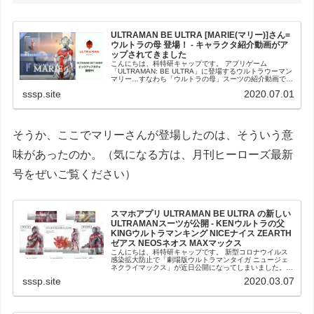
ULTRAMAN BE ULTRA [MARIE(マリー)]さん=
ウルトラの母 登場！ - キャラクタ紹介動画がア
ップされてきました
こんにちは、科特研キャップです。 アプリゲーム
「ULTRAMAN: BE ULTRA」に登場するウルトラウーマン
マリー…すなわち「ウルトラの母」スーツの紹介動画です
ね。 月刊ヒーローズに連載で、Netflixでアニメ化された新
sssp.site
2020.07.01
しい解釈／世...
そうか、ここでマリーさんが登場したのは、そういう意
味があったのか。（気になる方は、月刊ヒーローズ最新
号をぜいご覧ください）
スマホアプリ ULTRAMAN BE ULTRA の新しい
ULTRAMANスーツが公開 - KENウルトラの父
KINGウルトラマンキング NICEナイス ZEARTH
ゼアス NEOSネオス MAXマックス
こんにちは、科特研キャップです。 新型コロナウイルス
感染拡大防止で「劇場版ウルトラマンタイガ ニュージェ
ネクライマックス」が近日公開になってしまいました。ま
ぁ、楽しみが少し先に延びちゃったけど…おとなしく待ち
sssp.site
2020.03.07
ましょうね。 さて、スマホアプリ...