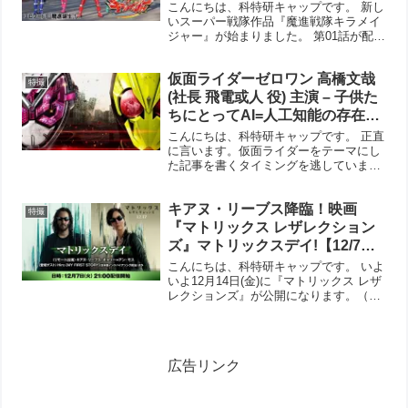
よう！
こんにちは、科特研キャップです。 新し
いスーパー戦隊作品『魔進戦隊キラメイ
ジャー』が始まりました。 第01話が配信
されていますので、まずはその世界観を
知っておくためにもご覧くださいませ。
仮面ライダーゼロワン 高橋文哉
魔進戦隊キラメイジャー 第01話 東映特
特撮
撮YouTu...
(社長 飛電或人 役) 主演 – 子供た
ちにとってAI=人工知能の存在は
SF/夢物語ではなく共に生きる相
こんにちは、科特研キャップです。 正直
棒的存在になる未来が待ってい
に言います。仮面ライダーをテーマにし
た記事を書くタイミングを逃していまし
るのか！
たが、こちらの記事を読んでから、あら
ためて書いておかなければ…と思った次
キアヌ・リーブス降臨！映画
第です。 (adsbygoogle = window.ad...
特撮
『マトリックス レザレクション
ズ』マトリックスデイ!【12/7ア
ーカイブ配信】 – 映画『マトリ
こんにちは、科特研キャップです。 いよ
ックス レザレクションズ』は
いよ12月14日(金)に『マトリックス レザ
レクションズ』が公開になります。（劇
2021年12月17日(金)公開
場版『仮面ライダー ビヨンド・ジェネレ
ーションズー』と同じ日なんですよ、こ
れが！） 公開に先立って、こんなアーカ
イブ配信が...
広告リンク