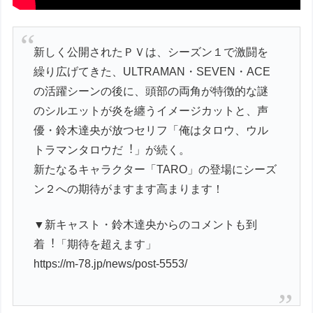
新しく公開されたＰＶは、シーズン１で激闘を
繰り広げてきた、ULTRAMAN・SEVEN・ACE
の活躍シーンの後に、頭部の両角が特徴的な謎
のシルエットが炎を纏うイメージカットと、声
優・鈴⽊達央が放つセリフ「俺はタロウ、ウル
トラマンタロウだ︕」が続く。
新たなるキャラクター「TARO」の登場にシーズ
ン２への期待がますます高まります！
▼新キャスト・鈴⽊達央からのコメントも到
着︕「期待を超えます」
https://m-78.jp/news/post-5553/