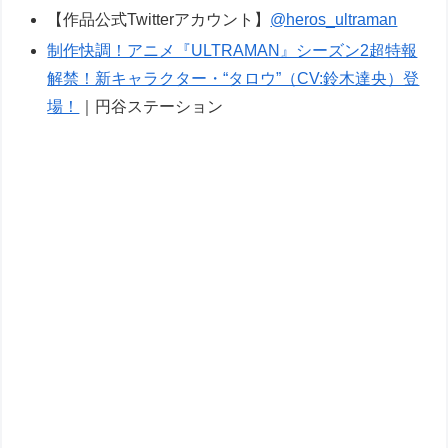
【作品公式Twitterアカウント】
@heros_ultraman
制作快調！アニメ『ULTRAMAN』シーズン2超特報
解禁！新キャラクター・“タロウ”（CV:鈴木達央）登
場！
｜円谷ステーション