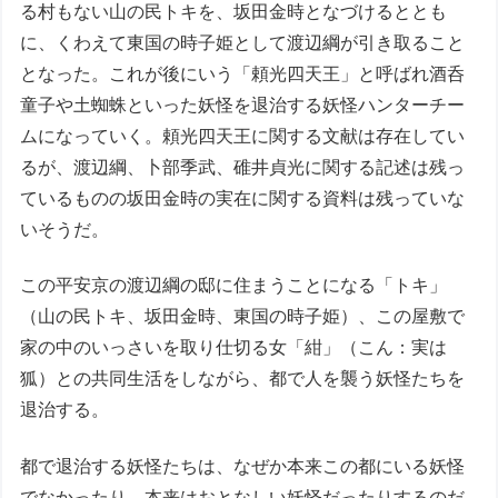
る村もない山の民トキを、坂田金時となづけるととも
に、くわえて東国の時子姫として渡辺綱が引き取ること
となった。これが後にいう「頼光四天王」と呼ばれ酒呑
童子や土蜘蛛といった妖怪を退治する妖怪ハンターチー
ムになっていく。頼光四天王に関する文献は存在してい
るが、渡辺綱、卜部季武、碓井貞光に関する記述は残っ
ているものの坂田金時の実在に関する資料は残っていな
いそうだ。
この平安京の渡辺綱の邸に住まうことになる「トキ」
（山の民トキ、坂田金時、東国の時子姫）、この屋敷で
家の中のいっさいを取り仕切る女「紺」（こん：実は
狐）との共同生活をしながら、都で人を襲う妖怪たちを
退治する。
都で退治する妖怪たちは、なぜか本来この都にいる妖怪
でなかったり、本来はおとなしい妖怪だったりするのだ