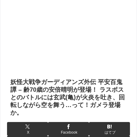
妖怪大戦争ガーディアンズ外伝 平安百鬼
譚 – 齢70歳の安倍晴明が登場！ ラスボス
とのバトルには玄武(亀)が火炎を吐き、回
転しながら空を舞う…って！ガメラ登場
か。
X
Facebook
はてブ