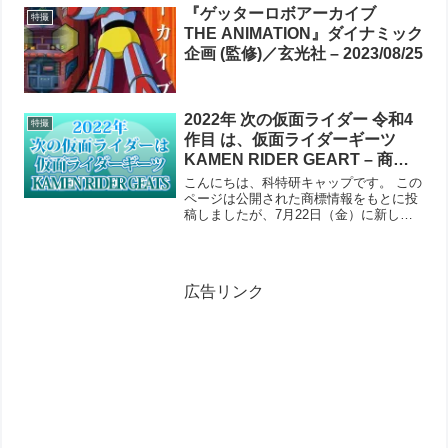
『ゲッターロボアーカイブ
人たちのYouTube動画をアーカイブ...
特撮
THE ANIMATION』ダイナミック
企画 (監修)／玄光社 – 2023/08/25
2022年 次の仮面ライダー 令和4
特撮
作目 は、仮面ライダーギーツ
KAMEN RIDER GEART – 商標
情報にて公開。
こんにちは、科特研キャップです。 この
ページは公開された商標情報をもとに投
稿しましたが、7月22日（金）に新しい
映画の情報が出ましたので速報として追
記しています。 【速報】◤予告◢『仮面
ライダーギーツ×仮面ライダーリバイス
WINTER M...
広告リンク