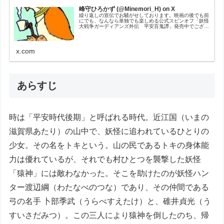
峰守ひろかず (@Minemori_H) on X
繰り返しの宣伝でお騒がせしております。映画の後でも前
にでも、なんなら単独でも楽しめる公式スピンオフ「妖怪
大戦争ガーディアンズ外伝 平安百鬼譚」発売中でござい
ます。よろしくお願いいたします！震えろ！夜がくる
ぞ！！
x.com
あらすじ
時は「平安時代後期」と呼ばれる時代。近江国（いまの
滋賀県あたり）の山中で、妖怪に追われているひとりの
少女。その名をトキという。山の民であるトキの身体能
力は優れているが、それでも村ひとつを襲撃した妖怪
「猿神」には敵わなかった。そこを助けたのが妖怪ハン
ター渡辺綱（わたなべのつな）であり、その仲間である
弓の名手 卜部季武（うらべすえたけ）と、碓井貞光（う
すいさだみつ）。この三人により猿神を倒したのち、帰