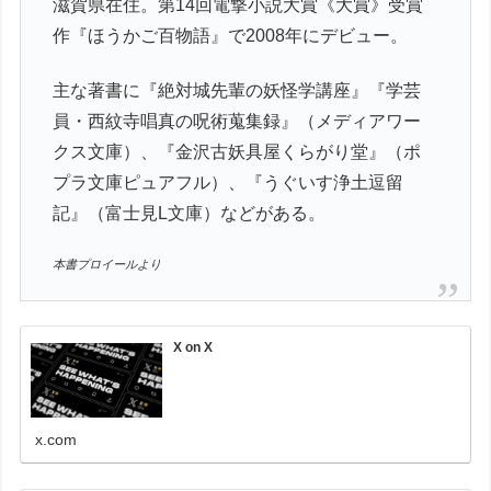
滋賀県在住。第14回電撃小説大賞《大賞》受賞
作『ほうかご百物語』で2008年にデビュー。
主な著書に『絶対城先輩の妖怪学講座』『学芸
員・西紋寺唱真の呪術蒐集録』（メディアワー
クス文庫）、『金沢古妖具屋くらがり堂』（ポ
プラ文庫ピュアフル）、『うぐいす浄土逗留
記』（富士見L文庫）などがある。
本書プロイールより
X on X
x.com