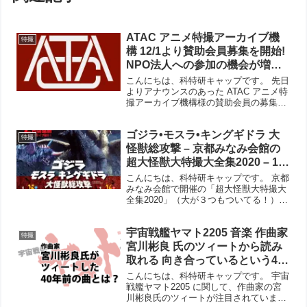
ATAC アニメ特撮アーカイブ機
特撮
構 12/1より賛助会員募集を開始!
NPO法人への参加の機会が増え
ることは良いことです！
こんにちは、科特研キャップです。 先日
よりアナウンスのあった ATAC アニメ特
撮アーカイブ機構様の賛助会員の募集が
12月1日からはじまりました。NPO法人
の賛助会員の募集なので、正会員のよう
ゴジラ•モスラ•キングギドラ 大
な議決権はありませんが、この機会にア
特撮
ニメ特撮アー...
怪獣総攻撃 – 京都みなみ会館の
超大怪獣大特撮大全集2020 – 1月
上映 2日間の詳細が発表！
こんにちは、科特研キャップです。 京都
みなみ会館で開催の「超大怪獣大特撮大
全集2020」（大が３つもついてる！）の
1月上映作品『ゴジラ・モスラ・キング
ギドラ 大怪獣総攻撃』では、2日間連続
宇宙戦艦ヤマト2205 音楽 作曲家
でのトークライブとサイン会が開催され
特撮
ます。 その二日...
宮川彬良 氏のツィートから読み
取れる 向き合っているという40
年前のあの曲とは。
こんにちは、科特研キャップです。 宇宙
戦艦ヤマト2205 に関して、作曲家の宮
川彬良氏のツィートが注目されていま