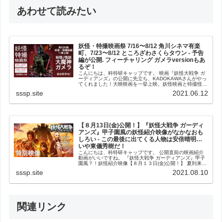
あわせて読みたい
妖怪・特撮映画祭 7/16〜8/12 角川シネマ有楽
町、7/23〜8/12 ところざわさくらタウン - 予告
編が公開. フィーチャリング ガメラversionもあ
るぞ！
こんにちは、科特研キャップです。 映画『妖怪大戦争 ガ
ーディアンズ』の公開に先立ち、KADOKAWAさんがやっ
てくれました！大映映画を一挙上映。妖怪映画と特撮怪獣
映画の映画祭がはじまります。 妖怪・特撮映画祭
sssp.site
2021.06.12
7/16（金）公開『妖怪・特撮...
【８月13日(金)公開！】『妖怪大戦争 ガーディ
アンズ』甲子園風の妖怪紹介映像がなかなおも
しろい - この最後に出てくる人物は安倍晴明…
いや東儀秀樹だ！
こんにちは、科特研キャップです。 公開直前の映画紹介
動画がいいですね。 『妖怪大戦争 ガーディアンズ』甲子
園風？！妖怪紹介映像【８月１３日(金)公開！】 夏到来！
妖怪甲子園開幕！？ スターティングメンバーをご紹介し
sssp.site
2021.08.10
ます！！映画『妖怪大戦争...
関連リンク