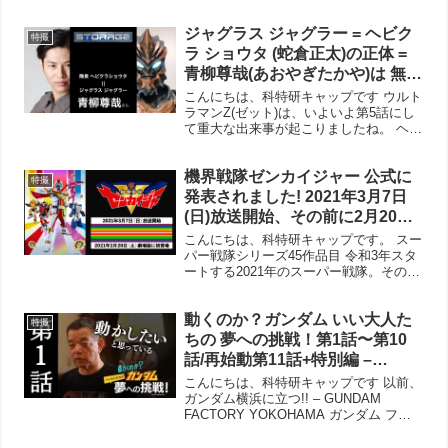
す。 宮川彬良オフィシャル
@AkiraMiyagawa Wikipediaによると
ジャグラス ジャグラー = ヘビク
『宇宙戦艦ヤマトIII』では「第18機甲
特撮
師...
ラ ショウタ (蛇倉正太)の正体 =
青柳尊哉(あおやぎたかや)は 無幻
魔人なのか！ ゼットン パンドン
こんにちは、科特研キャップです ウルト
に マガオロチ で ゼッパンドン!
ラマンZ(ゼット)は、いよいよ第5話にし
て重大な出来事が起こりましたね。 ヘビ
クラショウタ = ジャグラス・ジャグラー
対怪獣ロボット部隊の ヘビクラショウタ
機界戦隊ゼンカイジャー 公式に
隊長が、ウルトラマンオーブに登場した
特撮
ジャグラ...
発表されました! 2021年3月7日
(日)放送開始、その前に2月20日
(土)劇場版に初登場!
こんにちは、科特研キャップです。 スー
パー戦隊シリーズ45作品目 令和3年スタ
ートする2021年のスーパー戦隊。その名
も『機界戦隊ゼンカイジャー』 ついに公
式に発表されました。 機界戦隊ゼンカイ
動くのか？ガンダム いい大人た
ジャー えっ、おひとり様？ メインビジ
特撮
ュアルを...
ちの 夢への挑戦！第1話〜第10
話/再始動第11話+特別編 –
YouTube動画アーカイブです –
こんにちは、科特研キャップです 以前、
横浜に立つ実物大 機動戦士ガン
ガンダム横浜に立つ!! – GUNDAM
FACTORY YOKOHAMA ガンダム ファ
ダム メイキング映像集
クトリー ヨコハマ を記事してみました
が、その思いを体をはって実現している